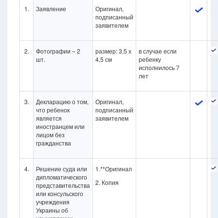
1.
Заявление
Оригинал,
подписанный
заявителем
2.
Фотографии – 2
размер: 3,5 х
в случае если
шт.
4,5 см
ребенку
исполнилось 7
лет
3.
Декларацию о том,
Оригинал,
что ребенок
подписанный
является
заявителем
иностранцем или
лицом без
гражданства
4.
Решение суда или
1.**Оригинал
дипломатического
2. Копия
представительства
или консульского
учреждения
Украины об