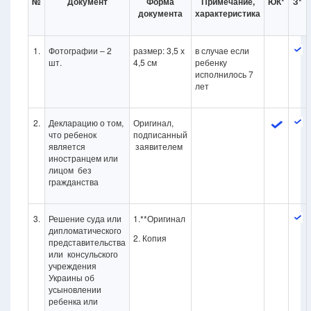
№
Документ
Форма
Примечание,
ЮК*
З*
документа
характеристика
1.
Фотографии – 2
размер: 3,5 х
в случае если
шт.
4,5 см
ребенку
исполнилось 7
лет
2.
Декларацию о том,
Оригинал,
что ребенок
подписанный
является
заявителем
иностранцем или
лицом без
гражданства
3.
Решение суда или
1.**Оригинал
дипломатического
2. Копия
представительства
или консульского
учреждения
Украины об
усыновлении
ребенка или