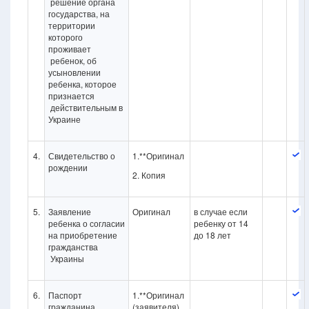
решение органа
государства, на
территории
которого
проживает
ребенок, об
усыновлении
ребенка, которое
признается
действительным в
Украине
4.
Свидетельство о
1.**Оригинал
рождении
2. Копия
5.
Заявление
Оригинал
в случае если
ребенка о согласии
ребенку от 14
на приобретение
до 18 лет
гражданства
Украины
6.
Паспорт
1.**Оригинал
гражданина
(заявителя)