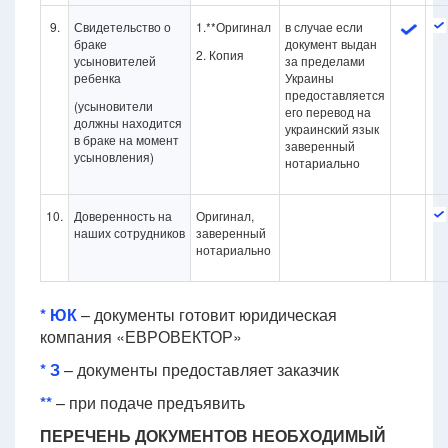
9.
Свидетельство о
1.**Оригинал
в случае если
браке
документ выдан
2. Копия
усыновителей
за пределами
ребенка
Украины
предоставляется
(усыновители
его перевод на
должны находится
украинский язык
в браке на момент
заверенный
усыновления)
нотариально
10.
Доверенность на
Оригинал,
наших сотрудников
заверенный
нотариально
* ЮК
– документы готовит юридическая
компания «ЕВРОВЕКТОР»
* З
– документы предоставляет заказчик
**
– при подаче предъявить
ПЕРЕЧЕНЬ ДОКУМЕНТОВ НЕОБХОДИМЫЙ