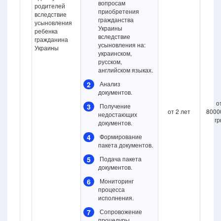
вопросам
родителей
приобретения
вследствие
гражданства
усыновления
Украины
ребенка
вследствие
гражданина
усыновления на:
Украины
украинском,
русском,
английском языках.
2
Анализ
документов.
о
3
Получение
от 2 лет
8000
недостающих
гр
документов.
4
Формирование
пакета документов.
5
Подача пакета
документов.
6
Мониторинг
процесса
исполнения.
7
Сопровожение
процедуры