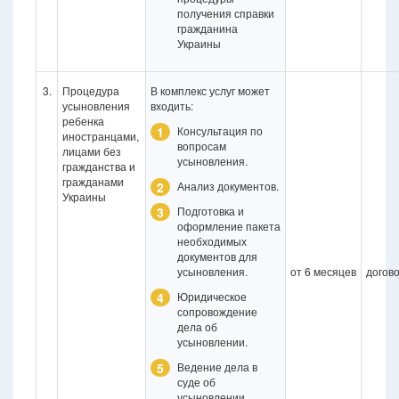
получения справки
гражданина
Украины
3.
Процедура
В комплекс услуг может
усыновления
входить:
ребенка
1
Консультация по
иностранцами,
вопросам
лицами без
усыновления.
гражданства и
гражданами
2
Анализ документов.
Украины
3
Подготовка и
оформление пакета
необходимых
документов для
усыновления.
от 6 месяцев
догов
4
Юридическое
сопровождение
дела об
усыновлении.
5
Ведение дела в
суде об
усыновлении.