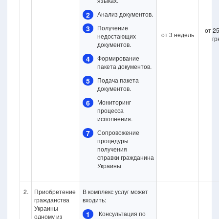
языках.
2
Анализ документов.
3
Получение
от 2
от 3 недель
недостающих
гр
документов.
4
Формирование
пакета документов.
5
Подача пакета
документов.
6
Мониторинг
процесса
исполнения.
7
Сопровожение
процедуры
получения
справки
гражданина
Украины
2.
Приобретение
В комплекс услуг может
гражданства
входить:
Украины
1
Консультация по
одному из