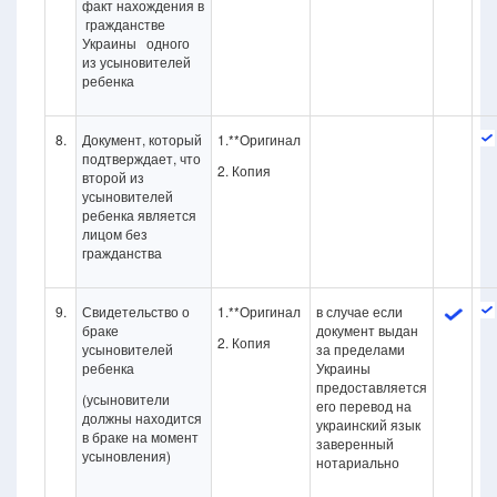
факт нахождения в
гражданстве
Украины одного
из усыновителей
ребенка
8.
Документ, который
1.**Оригинал
подтверждает, что
2. Копия
второй из
усыновителей
ребенка является
лицом без
гражданства
9.
Свидетельство о
1.**Оригинал
в случае если
браке
документ выдан
2. Копия
усыновителей
за пределами
ребенка
Украины
предоставляется
(усыновители
его перевод на
должны находится
украинский язык
в браке на момент
заверенный
усыновления)
нотариально