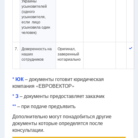
Украины
усыновителей
(одного
усыновителя,
если лицо
усыновила один
человек)
7.
Доверенность на
Оригинал,
наших
заверенный
сотрудников
нотариально
* ЮК
– документы готовит юридическая
компания «ЕВРОВЕКТОР»
* З
– документы предоставляет заказчик
**
– при подаче предъявить
Дополнительно могут понадобиться другие
документы которые определятся после
консультации.