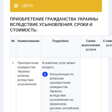
ЦЕНА
ПРИОБРЕТЕНИЕ ГРАЖДАНСТВА УКРАИНЫ
ВСЛЕДСТВИЕ УСЫНОВЛЕНИЯ. СРОКИ И
СТОИМОСТЬ:
№
Наименование
Подробнее
Сроки
Стоим
выполнения
усл
услуги
1.
Приобретение
В комплекс услуг может
гражданства
входить:
Украины
1
Консультация по
ребенку
вопросам
вследствие
приобретения
усыновления
гражданства
Украины
вследствие
усыновления на:
украинском,
русском, английском