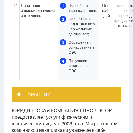
01
Санитарно-
1
Подробная
От 5
определ
эпидемиологическое
юрконсультация;
раб.
посл
заключение
дней
провед
2
Экспертиза и
предварит
подготовка всех
консуль
необходимых
документов;
3
Обращение и
согласование в
СЭС;
4
Получение
заключения
СЭС.
ГАРАНТИИ
ЮРИДИЧЕСКАЯ КОМПАНИЯ ЕВРОВЕКТОР
предоставляет услуги физическим и
юридическим лицам с 2008 года. Мы развивали
компанию и накапливали уважение к себе