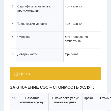
3.
Сертификаты качества,
при налички
происхождения
4.
Технические условия
при налички
5.
Образцы
для проведения
экспертизы
6.
Доверенность
Оригинал
ЦЕНА
ЗАКЛЮЧЕНИЕ СЭС – СТОИМОСТЬ УСЛУГ:
№
Название
В комплекс услуг
Сроки
Стоимо
комплекса услуг
может входить: