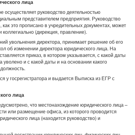
ического лица
рое осуществляет руководство деятельностью
ициальным представителем предприятия. Руководство
, как это прописано в учредительных документах, может
и коллегиально (дирекция, правление).
ний увольнения директора, принимает решение об его
кол об изменении директора юридического лица. На
авляется приказ, в котором указывается, с какой даты
а уволено и с какой даты и на основании какого
 должность.
я у госрегистратора и выдается Выписка из ЕГР с
кого лица
редусмотрено, что местонахождение юридического лица –
сти или размещение офиса, из которого проводится
идического лица (находится руководство) и
твенной регистрации юридических лиц, физических лиц-