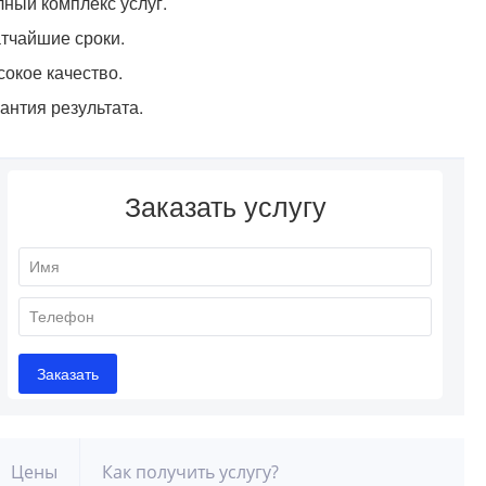
ный комплекс услуг.
тчайшие сроки.
окое качество.
антия результата.
Цены
Как получить услугу?