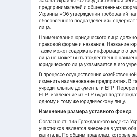
Закона Украины «О государственной регис
предпринимателей и общественных форми
Украины «Об утверждении требований нап
обособленного подразделения» содержат
лица.
Наименование юридического лица должно
правовой форме и название. Название юри
также может содержать информацию о цел
лица не может быть тождественно наимен
юридического лица указывается в его учр
В процессе осуществления хозяйственной
изменить наименование предприятия. В т
учредительные документы и ЕГР. Перерег
ЕГР, извлечение из ЕГР будут подтвержд
одному и тому же юридическому лицу.
Изменение размера уставного фонда
Согласно ст. 145 Гражданского кодекса У
участников является внесение в устав общ
капитала. По общим правилам, которые зак