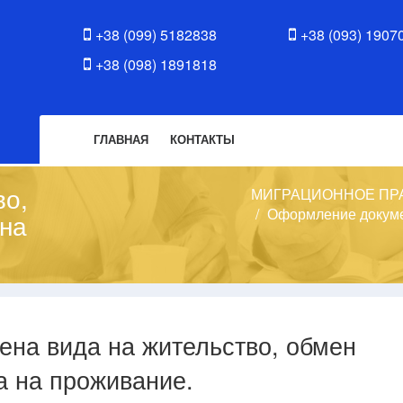
+38 (099) 5182838
+38 (093) 1907
+38 (098) 1891818
ГЛАВНАЯ
КОНТАКТЫ
во,
МИГРАЦИОННОЕ ПР
Оформление докуме
 на
ена вида на жительство, обмен
а на проживание.