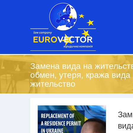
Замена вида на жительст
обмен, утеря, кража вида
жительство
Зам
вид