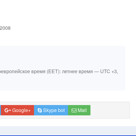
r2008
оевропейское время (EET): летнее время — UTC +3,
Google+
Skype bot
Mail