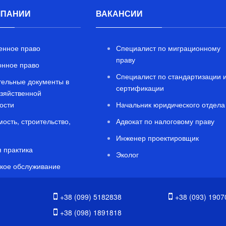
МПАНИИ
ВАКАНСИИ
енное право
Специалист по миграционному
праву
нное право
Специалист по стандартизации 
ельные документы в
сертификации
зяйственной
ости
Начальник юридического отдела
ость, строительство,
Адвокат по налоговому праву
Инженер проектировщик
 практика
Эколог
кое обслуживание
+38 (099) 5182838
+38 (093) 1907
+38 (098) 1891818