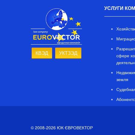
УСЛУГИ КО
Хозяйств
Миграцио
Разрешит
КВЭД
УКТЗЭД
сфере хо
деятельн
Недвижим
земля
Судебная
Абонентс
© 2008-2026 ЮК ЄВРОВЕКТОР