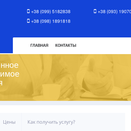
+38 (099) 5182838
+38 (093) 1907
+38 (098) 1891818
ГЛАВНАЯ
КОНТАКТЫ
енное
жимое
я
Цены
Как получить услугу?