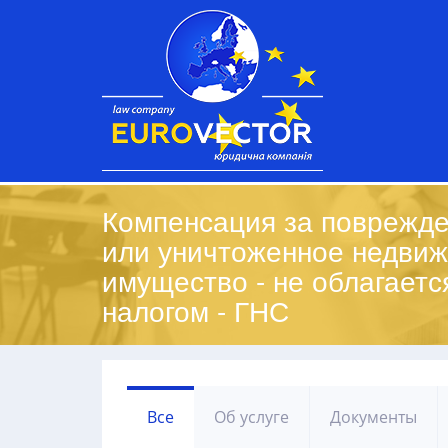
Компенсация за поврежд
или уничтоженное недви
имущество - не облагаетс
налогом - ГНС
Все
Об услуге
Документы