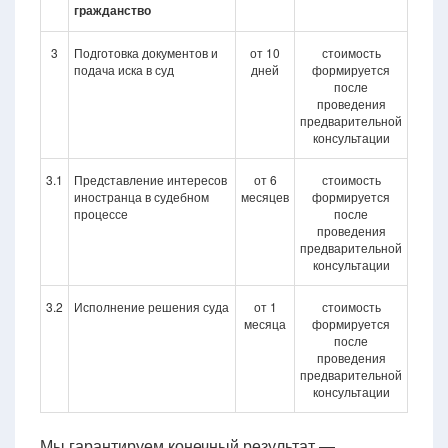
гражданство
3
Подготовка документов и
от 10
стоимость
подача иска в суд
дней
формируется
после
проведения
предварительной
консультации
3.1
Представление интересов
от 6
стоимость
иностранца в судебном
месяцев
формируется
процессе
после
проведения
предварительной
консультации
3.2
Исполнение решения суда
от 1
стоимость
месяца
формируется
после
проведения
предварительной
консультации
Мы гарантируем конечный результат —