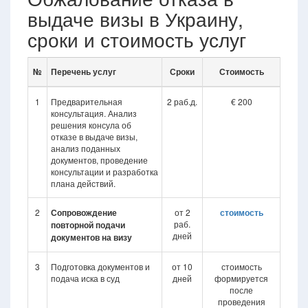
выдаче визы в Украину,
сроки и стоимость услуг
№
Перечень услуг
Сроки
Стоимость
1
Предварительная
2 раб.д.
€ 200
консультация. Анализ
решения консула об
отказе в выдаче визы,
анализ поданных
документов, проведение
консультации и разработка
плана действий.
2
Сопровождение
от 2
стоимость
раб.
повторной подачи
дней
документов на визу
3
Подготовка документов и
от 10
стоимость
подача иска в суд
дней
формируется
после
проведения