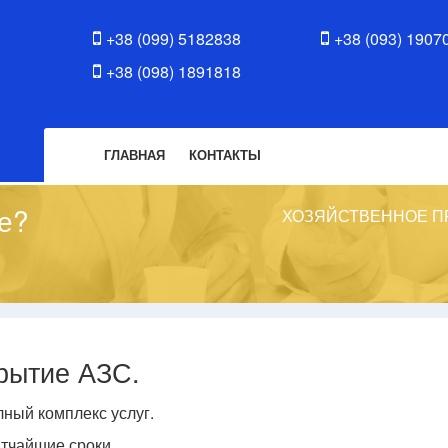
+38 (099) 5182838
+38 (093) 1907
+38 (098) 1891818
ГЛАВНАЯ
КОНТАКТЫ
не?
ХОЗЯЙСТВЕННОЕ П
рытие АЗС.
ный комплекс услуг.
тчайшие сроки.