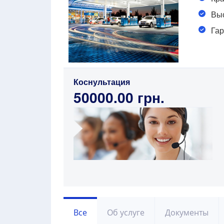
Выс
Гар
Коснультация
50000.00 грн.
Все
Об услуге
Документы