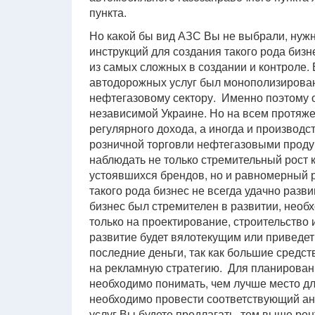
пункта.
Но какой бы вид АЗС Вы не выбрали, нужн
инструкций для создания такого рода бизн
из самых сложных в создании и контроле.
автодорожных услуг был монополизирова
нефтегазовому сектору. Именно поэтому о
независимой Украине. Но на всем протяже
регулярного дохода, а иногда и производ
розничной торговли нефтегазовыми проду
наблюдать не только стремительный рост 
устоявшихся брендов, но и равномерный р
такого рода бизнес не всегда удачно разви
бизнес был стремителен в развитии, необ
только на проектирование, строительство 
развитие будет вялотекущим или приведет 
последние деньги, так как большие средст
на рекламную стратегию. Для планировани
необходимо понимать, чем лучше место дл
необходимо провести соответствующий ана
услуг Вы будете предлагать, тем выше рен