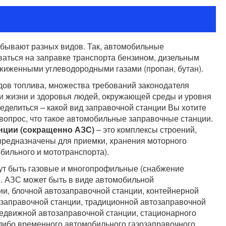
бывают разных видов. Так, автомобильные
аться на заправке транспорта бензином, дизельным
жиженными углеводородными газами (пропан, бутан).
дов топлива, множества требований законодателя
ти жизни и здоровья людей, окружающей среды и уровня
делиться – какой вид заправочной станции Вы хотите
 вопрос, что такое автомобильные заправочные станции.
нции (сокращенно АЗС)
– это комплексы строений,
предназначены для приемки, хранения моторного
бильного и мототранспорта).
ут быть газовые и многопрофильные (снабжение
). АЗС может быть в виде автомобильной
и, блочной автозаправочной станции, контейнерной
озаправочной станции, традиционной автозаправочной
редвижной автозаправочной станции, стационарного
 либо временного автомобильного газозаправочного