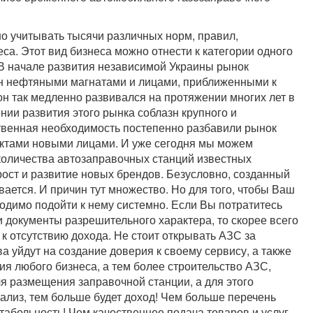
о учитывать тысячи различных норм, правил,
еса. Этот вид бизнеса можно отнести к категории одного
 В начале развития независимой Украины рынок
н нефтяными магнатами и лицами, приближенными к
н так медленно развивался на протяжении многих лет в
нии развития этого рынка соблазн крупного и
ственная необходимость постепенно разбавили рынок
ктами новыми лицами. И уже сегодня мы можем
количества автозаправочных станций известных
ост и развитие новых брендов. Безусловно, созданный
вается. И причин тут множество. Но для того, чтобы Ваш
ходимо подойти к нему системно. Если Вы потратитесь
и документы разрешительного характера, то скорее всего
к отсутствию дохода. Не стоит открывать АЗС за
ва уйдут на создание доверия к своему сервису, а также
я любого бизнеса, а тем более строительство АЗС,
я размещения заправочной станции, а для этого
лиз, тем больше будет доход! Чем больше перечень
табельность! Чем качественнее подача товаров и услуг,