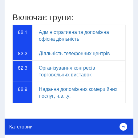
Включає групи:
82.1
Адміністративна та допоміжна
офісна діяльність
82.2
Діяльність телефонних центрів
82.3
Організування конгресів і
торговельних виставок
82.9
Надання допоміжних комерційних
послуг, н.в.і.у.
Категории