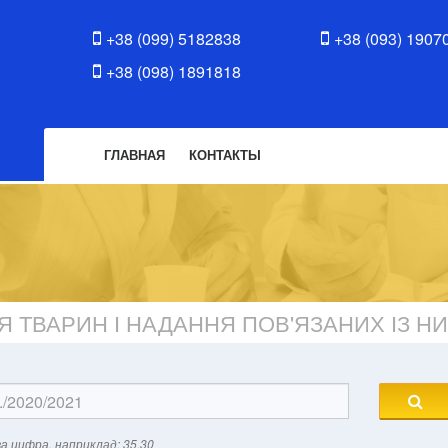
+38 (099) 5182838
+38 (093) 1907
+38 (098) 1891818
ГЛАВНАЯ
КОНТАКТЫ
 ТВАРИН І НАДАННЯ ПОВ'ЯЗАНИХ ІЗ Н
а цифра, наприклад: 35.30