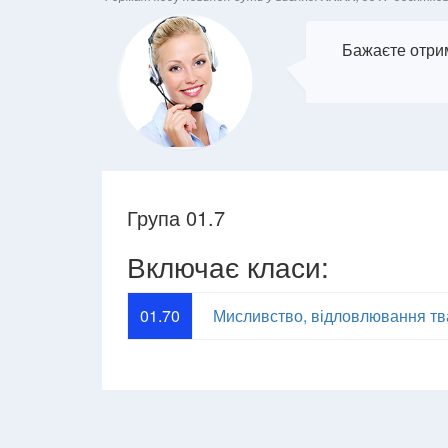
Бажаєте отрим
Група 01.7
Включає класи:
01.70
Мисливство, відловлювання тва