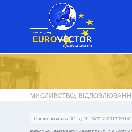
МИСЛИВСТВО, ВІДЛОВЛЮВАННЯ
Формат кодy повинен бути у вигляді XX.XX, де X–десятков