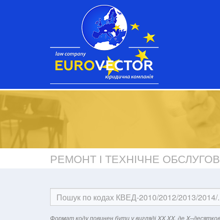
РЕМОНТ І ТЕХНІЧНЕ ОБСЛУГОВ
Формат кодy повинен бути у вигляді XX.XX, де X–десятков