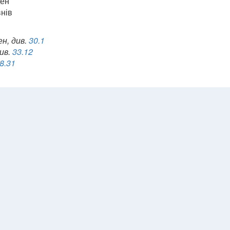
ден
внів
н, див.
30.1
див.
33.12
8.31