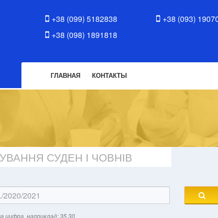
+38 (099) 5182838
+38 (093) 1907
+38 (098) 1891818
ГЛАВНАЯ
КОНТАКТЫ
УВАННЯ СУДЕН І ЧОВНІВ
а цифра, наприклад: 35.30