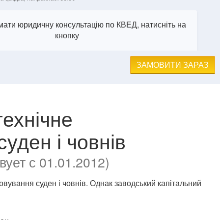
ати юридичну консультацію по КВЕД, натисніть на
кнопку
ЗАМОВИТИ ЗАРАЗ
технічне
уден і човнів
ует с 01.01.2012)
овування суден і човнів. Однак заводський капітальний