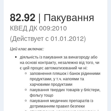
| Пакування
82.92
КВЕД ДК 009:2010
(Действует с 01.01.2012)
Цей клас включає:
діяльність із пакування за винагороду або
на основі контракту, незалежно від того, чи
є цей процес автоматизований чи ні:
заповнення пляшок і банок рідинними
продуктами, у т.ч. напоями та
харчовими продуктами
пакування твердих товарів у блістери,
фольгу тощо
пакування медичних препаратів із
дотриманням правил безпеки