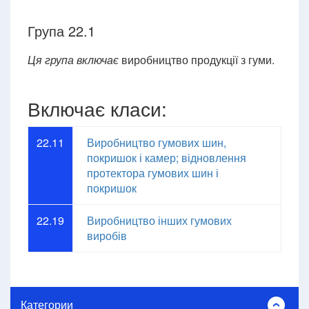
Група 22.1
Ця група включає
виробництво продукції з гуми.
Включає класи:
22.11
Виробництво гумових шин,
покришок і камер; відновлення
протектора гумових шин і
покришок
22.19
Виробництво інших гумових
виробів
Категории