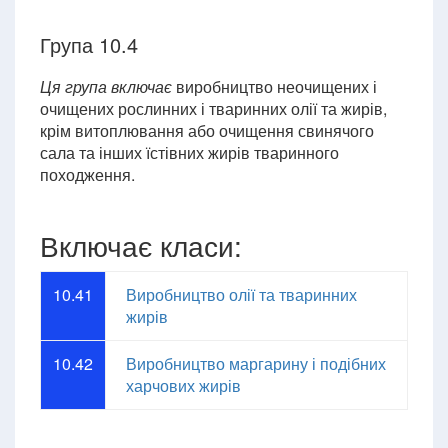
Група 10.4
Ця група включає
виробництво неочищених і
очищених рослинних і тваринних олії та жирів,
крім витоплювання або очищення свинячого
сала та інших їстівних жирів тваринного
походження.
Включає класи:
10.41
Виробництво олії та тваринних
жирів
10.42
Виробництво маргарину і подібних
харчових жирів