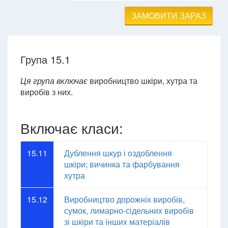
ЗАМОВИТИ ЗАРАЗ
Група 15.1
Ця група включає
виробництво шкіри, хутра та
виробів з них.
Включає класи:
15.11
Дублення шкур і оздоблення
шкіри; вичинка та фарбування
хутра
15.12
Виробництво дорожніх виробів,
сумок, лимарно-сідельних виробів
зі шкіри та інших матеріалів