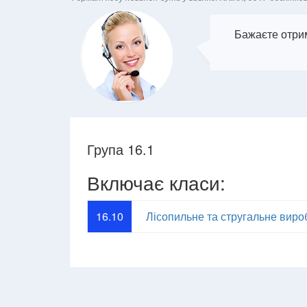
Бажаєте отрим
Група 16.1
Включає класи:
16.10
Лісопильне та стругальне вир