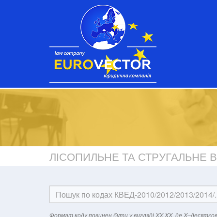
ЛІСОПИЛЬНЕ ТА СТРУГАЛЬНЕ
Формат кодy повинен бути у вигляді XX.XX, де X–десятков