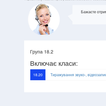
Бажаєте отрим
Група 18.2
Включає класи:
18.20
Тиражування звуко-, відеозапи