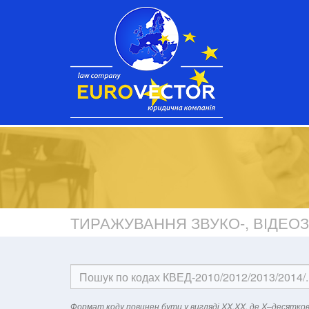
ТИРАЖУВАННЯ ЗВУКО-, ВІДЕО
Формат кодy повинен бути у вигляді XX.XX, де X–десятков