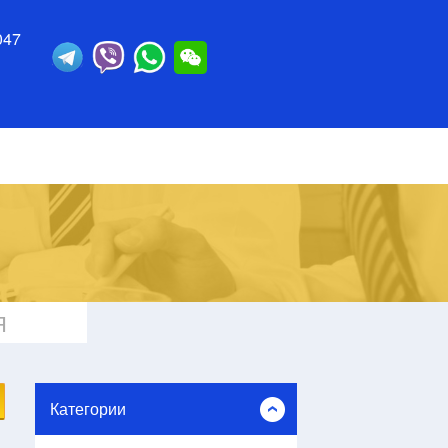
047
Я
Категории