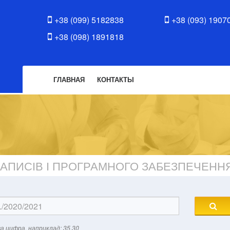
+38 (099) 5182838
+38 (093) 1907
+38 (098) 1891818
ГЛАВНАЯ
КОНТАКТЫ
ЗАПИСІВ І ПРОГРАМНОГО ЗАБЕЗПЕЧЕНН
а цифра, наприклад: 35.30