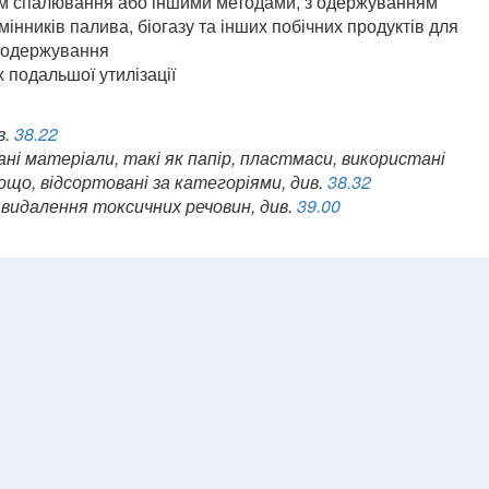
ом спалювання або іншими методами, з одержуванням
мінників палива, біогазу та інших побічних продуктів для
х одержування
х подальшої утилізації
в.
38.22
ані матеріали, такі як папір, пластмаси, використані
ощо, відсортовані за категоріями, див.
38.32
 видалення токсичних речовин, див.
39.00