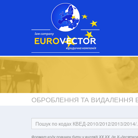
ОБРОБЛЕННЯ ТА ВИДАЛЕННЯ Б
Формат кодy повинен бути у вигляді XX.XX, де X–десятков