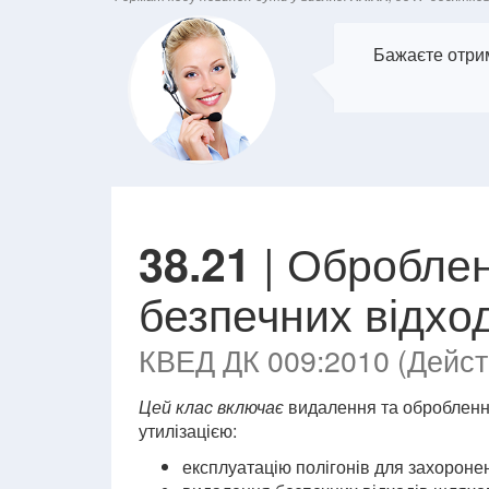
Бажаєте отрим
| Оброблен
38.21
безпечних відход
КВЕД ДК 009:2010 (Действ
Цей клас включає
видалення та оброблення
утилізацією:
експлуатацію полігонів для захороне