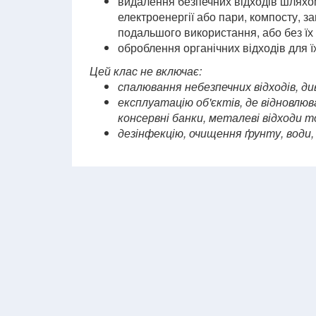
видалення безпечних відходів шлях
електроенергії або пари, компосту, за
подальшого використання, або без ї
оброблення органічних відходів для ї
Цей клас не включає:
спалювання небезпечних відходів, ди
експлуатацію об'єктів, де відновлюв
консервні банки, металеві відходи т
дезінфекцію, очищення ґрунту, води,