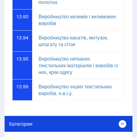
полотна
13.93
Виробництво килимів і килимових
виробів
13.94
Виробництво канатів, мотузок,
шпагату та сіток
13.95
Виробництво нетканих
текстильних матеріалів і виробів із
них, крім одягу
13.99
Виробництво інших текстильних
виробів, н.в.і.у.
Категории