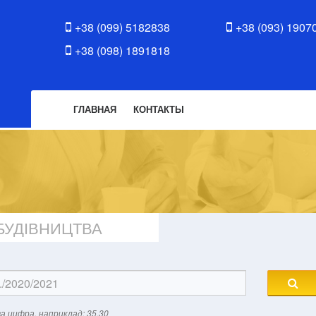
+38 (099) 5182838
+38 (093) 1907
+38 (098) 1891818
ГЛАВНАЯ
КОНТАКТЫ
БУДІВНИЦТВА
а цифра, наприклад: 35.30