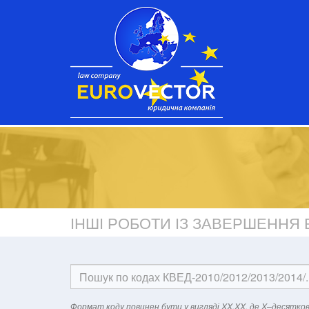
ІНШІ РОБОТИ ІЗ ЗАВЕРШЕННЯ 
Формат кодy повинен бути у вигляді XX.XX, де X–десятков