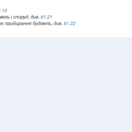
.10
ель і споруд, див.
81.21
є прибирання будівель, див.
81.22