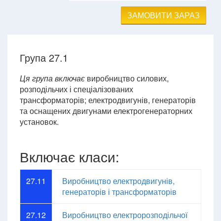
ЗАМОВИТИ ЗАРАЗ
Група 27.1
Ця група включає
виробництво силових,
розподільчих і спеціалізованих
трансформаторів; електродвигунів, генераторів
та оснащених двигунами електрогенераторних
установок.
Включає класи:
27.11
Виробництво електродвигунів,
генераторів і трансформаторів
27.12
Виробництво електророзподільчої