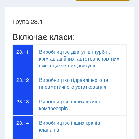
Група 28.1
Включає класи:
28.11
Виробництво двигунів і турбін,
крім авіаційних, автотранспортних
і мотоциклетних двигунів
28.12
Виробництво гідравлічного та
пневматичного устатковання
28.13
Виробництво інших помп і
компресорів
28.14
Виробництво інших кранів і
клапанів