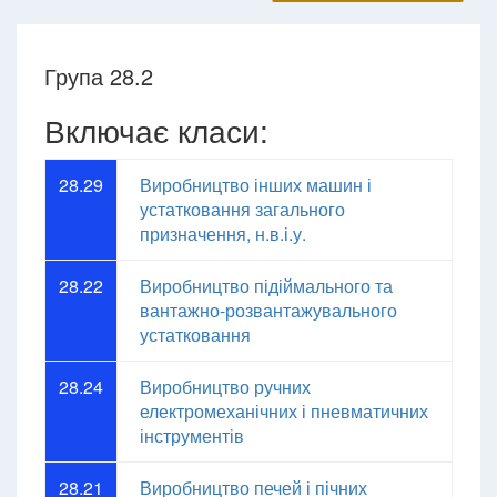
Група 28.2
Включає класи:
28.29
Виробництво інших машин і
устатковання загального
призначення, н.в.і.у.
28.22
Виробництво підіймального та
вантажно-розвантажувального
устатковання
28.24
Виробництво ручних
електромеханічних і пневматичних
інструментів
28.21
Виробництво печей і пічних