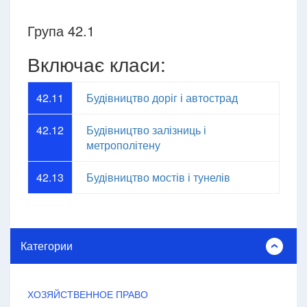
Група 42.1
Включає класи:
42.11
Будівництво доріг і автострад
42.12
Будівництво залізниць і
метрополітену
42.13
Будівництво мостів і тунелів
Категории
ХОЗЯЙСТВЕННОЕ ПРАВО