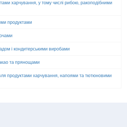
тами харчування, у тому числі рибою, ракоподібними
ними продуктами
вочами
ладом і кондитерськими виробами
какао та прянощами
івля продуктами харчування, напоями та тютюновими