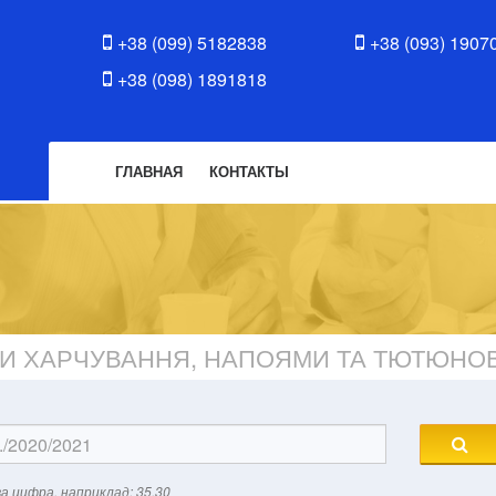
+38 (099) 5182838
+38 (093) 1907
+38 (098) 1891818
ГЛАВНАЯ
КОНТАКТЫ
МИ ХАРЧУВАННЯ, НАПОЯМИ ТА ТЮТЮН
а цифра, наприклад: 35.30