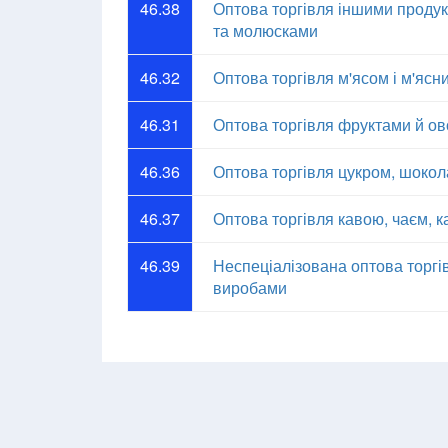
46.38
Оптова торгівля іншими продук
та молюсками
46.32
Оптова торгівля м'ясом і м'яс
46.31
Оптова торгівля фруктами й о
46.36
Оптова торгівля цукром, шоко
46.37
Оптова торгівля кавою, чаєм, 
46.39
Неспеціалізована оптова торг
виробами