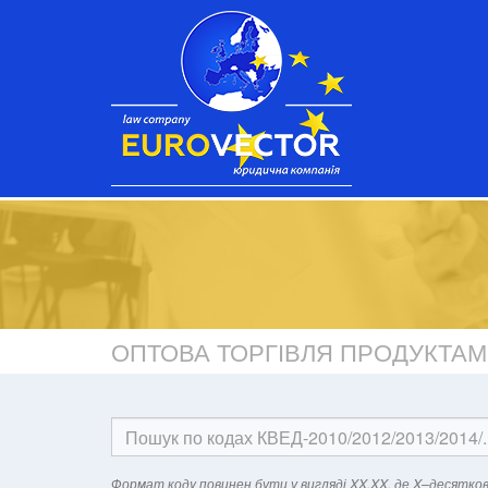
ОПТОВА ТОРГІВЛЯ ПРОДУКТА
Формат кодy повинен бути у вигляді XX.XX, де X–десятков