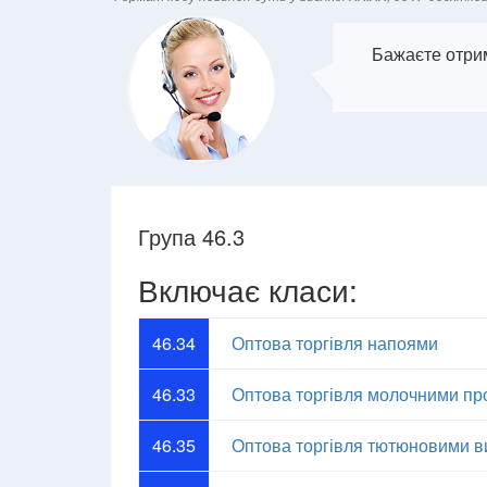
Бажаєте отрим
Група 46.3
Включає класи:
46.34
Оптова торгівля напоями
46.33
Оптова торгівля молочними пр
46.35
Оптова торгівля тютюновими 