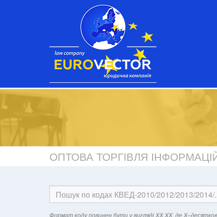
ОПТОВА ТОРГІВЛЯ ІНФОРМАЦІ
Формат кодy повинен бути у вигляді XX.XX, де X–десятков