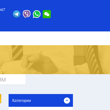
047
ЯМ
Категории