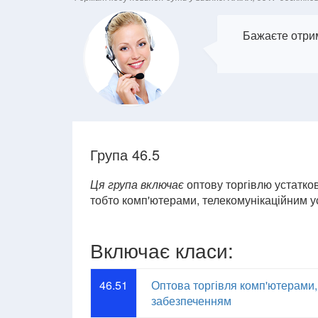
Бажаєте отрим
Група 46.5
Ця група включає
оптову торгівлю устатко
тобто комп'ютерами, телекомунікаційним у
Включає класи:
46.51
Оптова торгівля комп'ютерами
забезпеченням