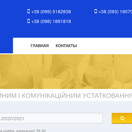
+38 (099) 5182838
+38 (093) 1907
+38 (098) 1891818
ГЛАВНАЯ
КОНТАКТЫ
ЙНИМ І КОМУНІКАЦІЙНИМ УСТАТКОВАНН
а цифра, наприклад: 35.30