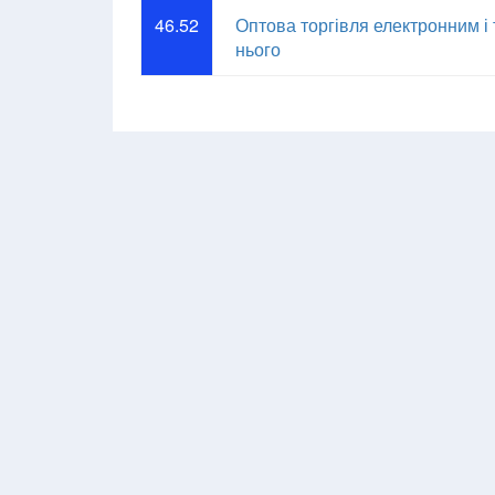
46.52
Оптова торгівля електронним і
нього