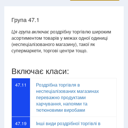
Група 47.1
Ця група включає
роздрібну торгівлю широким
асортиментом товарів у межах одної одиниці
(неспеціалізованого магазину), такої як
супермаркети, торгові центри тощо.
Включає класи:
47.11
Роздрібна торгівля в
неспеціалізованих магазинах
переважно продуктами
харчування, напоями та
тютюновими виробами
47.19
Інші види роздрібної торгівлі в