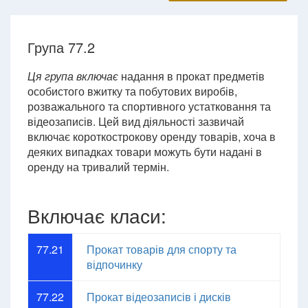
Група 77.2
Ця група включає
надання в прокат предметів
особистого вжитку та побутових виробів,
розважального та спортивного устатковання та
відеозаписів. Цей вид діяльності зазвичай
включає короткострокову оренду товарів, хоча в
деяких випадках товари можуть бути надані в
оренду на тривалий термін.
Включає класи:
77.21
Прокат товарів для спорту та
відпочинку
77.22
Прокат відеозаписів і дисків