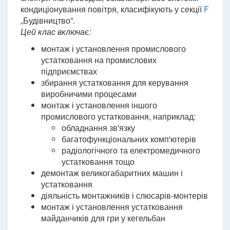
кондиціонування повітря, класифікують у секції
F
„Будівництво”.
Цей клас включає:
монтаж і установлення промислового
устатковання на промислових
підприємствах
збирання устатковання для керування
виробничими процесами
монтаж і установлення іншого
промислового устатковання, наприклад:
обладнання зв'язку
багатофункціональних комп'ютерів
радіологічного та електромедичного
устатковання тощо
демонтаж великогабаритних машин і
устатковання
діяльність монтажників і слюсарів-монтерів
монтаж і установлення устатковання
майданчиків для гри у кегельбан