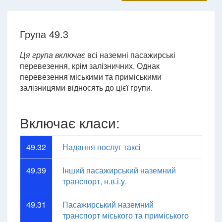
Група 49.3
Ця група включає
всі наземні пасажирські
перевезення, крім залізничних. Однак
перевезення міськими та приміськими
залізницями відносять до цієї групи.
Включає класи:
49.32
Надання послуг таксі
49.39
Інший пасажирський наземний
транспорт, н.в.і.у.
49.31
Пасажирський наземний
транспорт міського та приміського