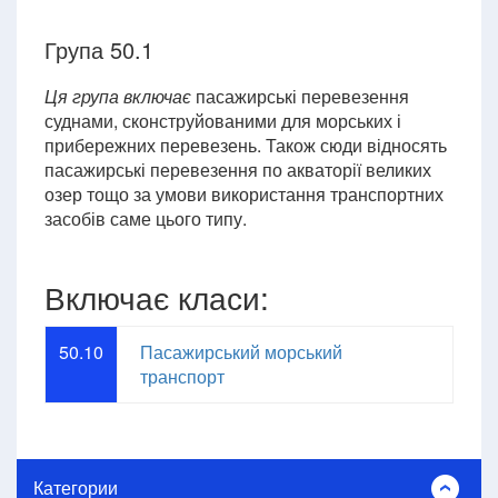
Група 50.1
Ця група включає
пасажирські перевезення
суднами, сконструйованими для морських і
прибережних перевезень. Також сюди відносять
пасажирські перевезення по акваторії великих
озер тощо за умови використання транспортних
засобів саме цього типу.
Включає класи:
50.10
Пасажирський морський
транспорт
Категории