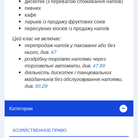
дискотек (з перевагою споживання напоїв)
пивних
кафе
ларьків із продажу фруктових соків
пересувних кіосків із продажу напоїв
Цей клас не включає:
перепродаж напоїв у пакованні або без
нього, див.
47
роздрібну торгівлю напоями через
торговельні автомати, див.
47.99
діяльність дискотек і танцювальних
майданчиків без обслуговування напоями,
див.
93.29
Категории
ХОЗЯЙСТВЕННОЕ ПРАВО