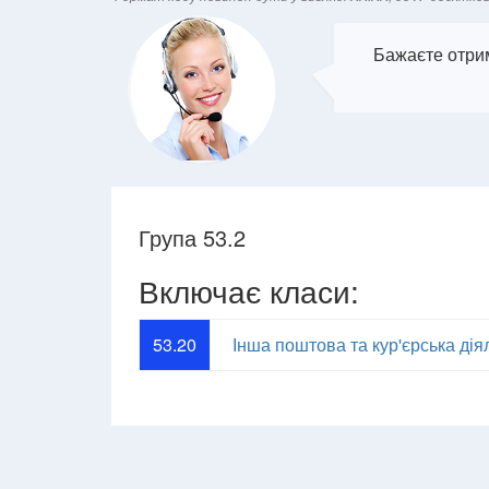
Бажаєте отрим
Група 53.2
Включає класи:
53.20
Інша поштова та кур'єрська дія