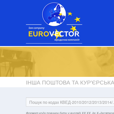
ІНША ПОШТОВА ТА КУР'ЄРСЬКА
Формат кодy повинен бути у вигляді XX.XX, де X–десятков