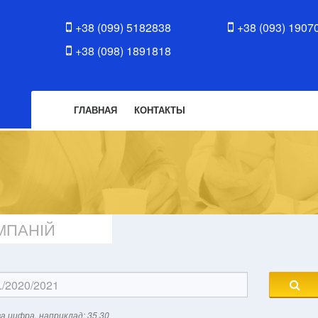
+38 (099) 5182838
+38 (093) 1907
+38 (098) 1891818
ГЛАВНАЯ
КОНТАКТЫ
МПАНІЙ
а цифра, наприклад: 35.30