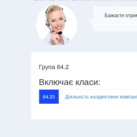
Бажаєте отрим
Група 64.2
Включає класи:
64.20
Діяльність холдингових компан