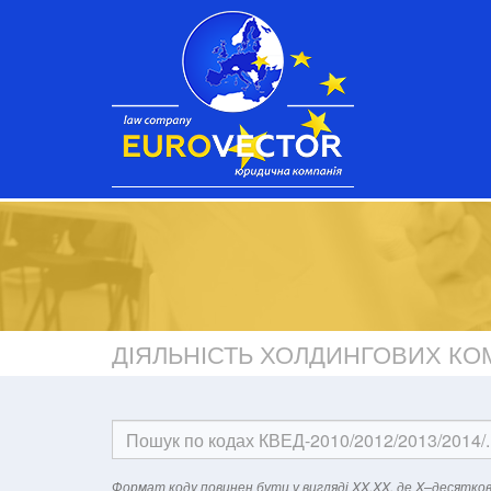
ДІЯЛЬНІСТЬ ХОЛДИНГОВИХ КО
Формат кодy повинен бути у вигляді XX.XX, де X–десятков