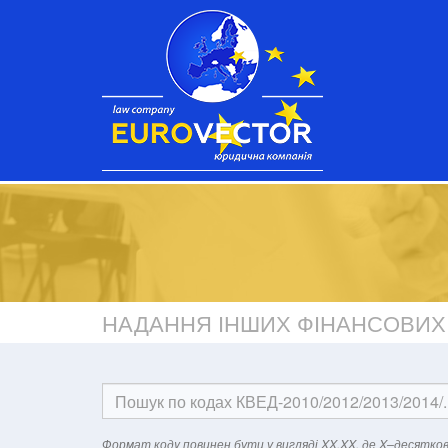
НАДАННЯ ІНШИХ ФІНАНСОВИХ 
Формат кодy повинен бути у вигляді XX.XX, де X–десятков