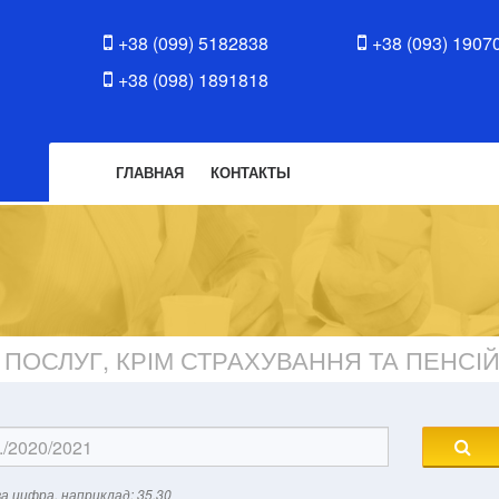
+38 (099) 5182838
+38 (093) 1907
+38 (098) 1891818
ГЛАВНАЯ
КОНТАКТЫ
ПОСЛУГ, КРІМ СТРАХУВАННЯ ТА ПЕНС
а цифра, наприклад: 35.30