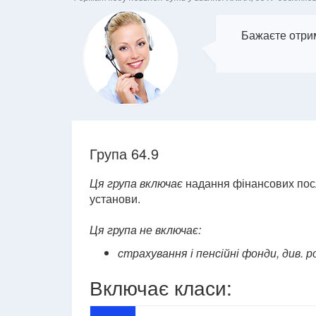
Бажаєте отрим
Група 64.9
Ця група включає
надання фінансових посл
установи.
Ця група не включає:
страхування і пенсійні фонди, див. р
Включає класи: