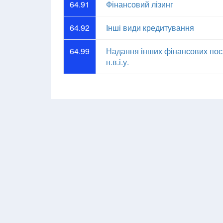
64.91
Фінансовий лізинг
64.92
Інші види кредитування
64.99
Надання інших фінансових посл
н.в.і.у.