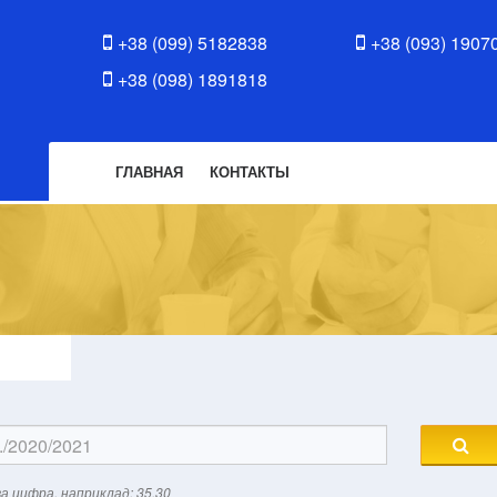
+38 (099) 5182838
+38 (093) 1907
+38 (098) 1891818
ГЛАВНАЯ
КОНТАКТЫ
а цифра, наприклад: 35.30