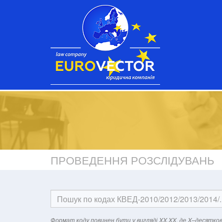
ПРОВЕДЕННЯ РОЗСЛІДУВАНЬ
Формат кодy повинен бути у вигляді XX.XX, де X–десятков