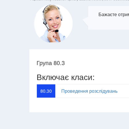
Бажаєте отрим
Група 80.3
Включає класи:
80.30
Проведення розслідувань