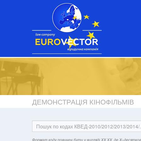
ДЕМОНСТРАЦІЯ КІНОФІЛЬМІВ
Формат кодy повинен бути у вигляді XX.XX, де X–десятков