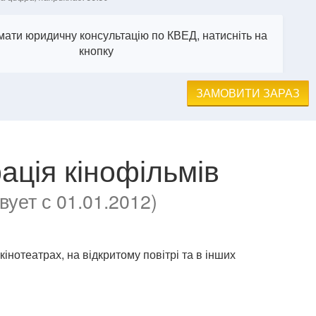
ати юридичну консультацію по КВЕД, натисніть на
кнопку
ЗАМОВИТИ ЗАРАЗ
ація кінофільмів
ует с 01.01.2012)
кінотеатрах, на відкритому повітрі та в інших