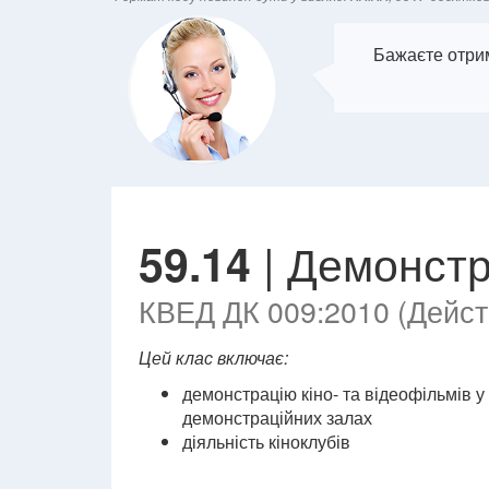
Бажаєте отрим
| Демонстр
59.14
КВЕД ДК 009:2010 (Действ
Цей клас включає:
демонстрацію кіно- та відеофільмів у 
демонстраційних залах
діяльність кіноклубів