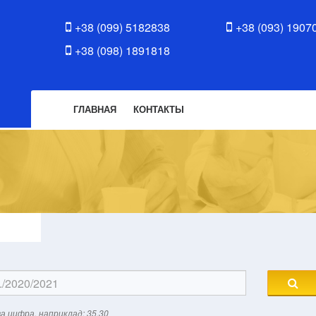
+38 (099) 5182838
+38 (093) 1907
+38 (098) 1891818
ГЛАВНАЯ
КОНТАКТЫ
а цифра, наприклад: 35.30