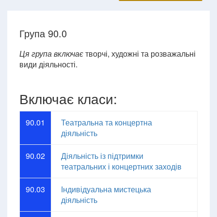
Група 90.0
Ця група включає
творчі, художні та розважальні
види діяльності.
Включає класи:
90.01
Театральна та концертна
діяльність
90.02
Діяльність із підтримки
театральних і концертних заходів
90.03
Індивідуальна мистецька
діяльність