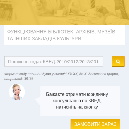
ФУНКЦІЮВАННЯ БІБЛІОТЕК, АРХІВІВ, МУЗЕЇВ
ТА ІНШИХ ЗАКЛАДІВ КУЛЬТУРИ
Формат кодy повинен бути у вигляді XX.XX, де X–десяткова цифра,
наприклад: 35.30
Бажаєте отримати юридичну
консультацію по КВЕД,
натисніть на кнопку
ЗАМОВИТИ ЗАРАЗ