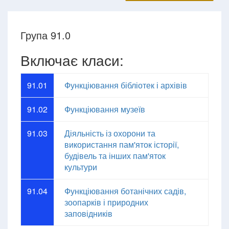
Група 91.0
Включає класи:
91.01
Функціювання бібліотек і архівів
91.02
Функціювання музеїв
91.03
Діяльність із охорони та
використання пам'яток історії,
будівель та інших пам'яток
культури
91.04
Функціювання ботанічних садів,
зоопарків і природних
заповідників