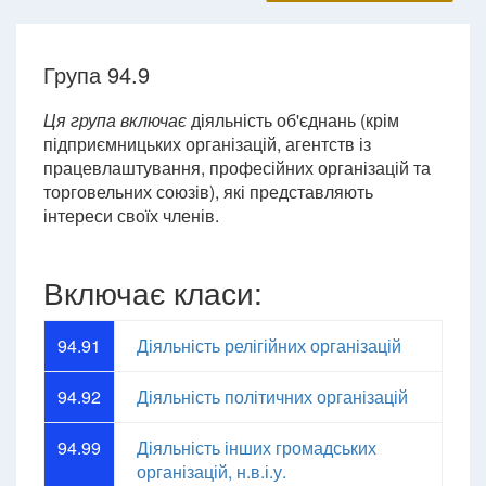
Група 94.9
Ця група включає
діяльність об'єднань (крім
підприємницьких організацій, агентств із
працевлаштування, професійних організацій та
торговельних союзів), які представляють
інтереси своїх членів.
Включає класи:
94.91
Діяльність релігійних організацій
94.92
Діяльність політичних організацій
94.99
Діяльність інших громадських
організацій, н.в.і.у.