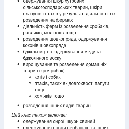
одержування шкур хутрових
сільськогосподарських тварин, шкіри
плазунів і птахів у результаті діяльності з їх
розведення на фермах
діяльність ферм із розведення хробаків,
равликів, молюсків тощо
розведення шовкопряда, одержування
коконів шовкопряда
бджільництво, одержування меду та
бджолиного воску
вирощування та розведення домашніх
тварин (крім рибок):
котів і собак
птахів, таких як довгохвості папуги
тощо
хом'яків тощо
розведення інших видів тварин
Цей клас також включає:
одержування сирої шкури свиней
одержування вовни верблюдів та інших