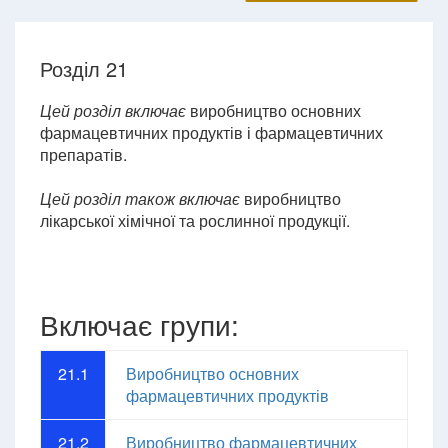
Розділ 21
Цей розділ включає
виробництво основних
фармацевтичних продуктів і фармацевтичних
препаратів.
Цей розділ також включає
виробництво
лікарської хімічної та рослинної продукції.
Включає групи:
21.1
Виробництво основних
фармацевтичних продуктів
21.2
Виробництво фармацевтичних