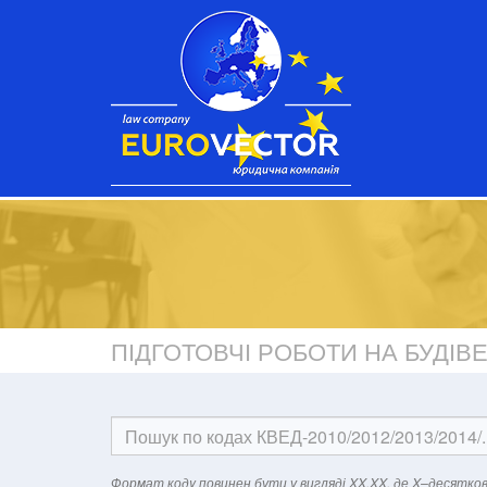
ПІДГОТОВЧІ РОБОТИ НА БУДІ
Формат кодy повинен бути у вигляді XX.XX, де X–десятков