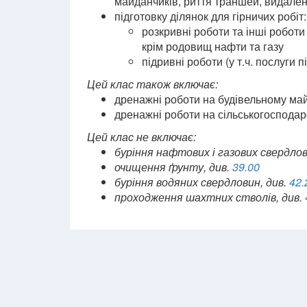
майданчиків, риття траншей, видален
підготовку ділянок для гірничих робіт:
розкривні роботи та інші роботи
крім родовищ нафти та газу
підривні роботи (у т.ч. послуги п
Цей клас також включає:
дренажні роботи на будівельному ма
дренажні роботи на сільськогосподар
Цей клас не включає:
буріння нафтових і газових свердлов
очищення ґрунту, див.
39.00
буріння водяних свердловин, див.
42.
проходження шахтних стволів, див.