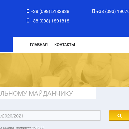
+38 (099) 5182838
+38 (093) 1907
+38 (098) 1891818
ГЛАВНАЯ
КОНТАКТЫ
ВЕЛЬНОМУ МАЙДАНЧИКУ
а цифра, наприклад: 35.30