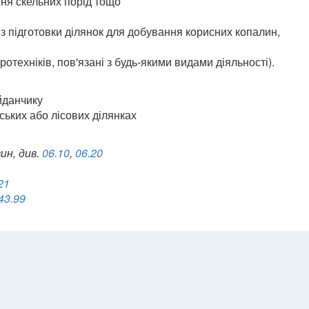
ня скельних порід тощо
 з підготовки ділянок для добування корисних копалин,
іротехніків, пов'язані з будь-якими видами діяльності).
йданчику
ських або лісових ділянках
ин, див.
06.10
,
06.20
21
43.99