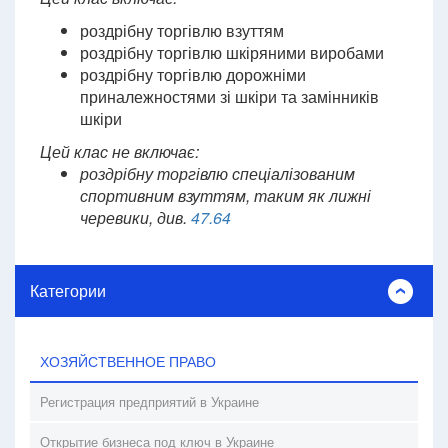
роздрібну торгівлю взуттям
роздрібну торгівлю шкіряними виробами
роздрібну торгівлю дорожніми
приналежностями зі шкіри та замінників
шкіри
Цей клас не включає:
роздрібну торгівлю спеціалізованим
спортивним взуттям, таким як лижні
черевики, див.
47.64
Категории
ХОЗЯЙСТВЕННОЕ ПРАВО
Регистрация предприятий в Украине
Открытие бизнеса под ключ в Украине