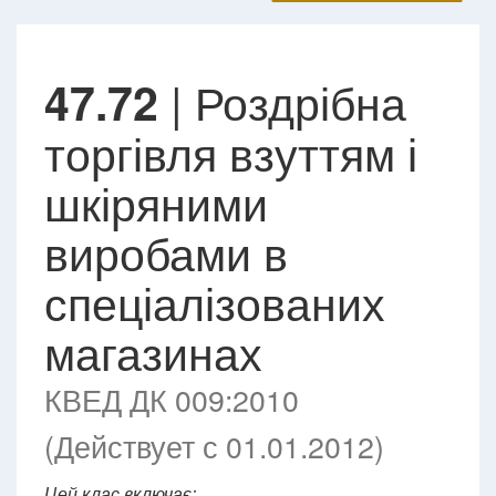
| Роздрібна
47.72
торгівля взуттям і
шкіряними
виробами в
спеціалізованих
магазинах
КВЕД ДК 009:2010
(Действует с 01.01.2012)
Цей клас включає: