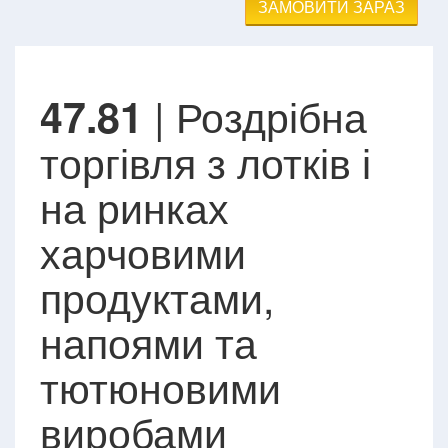
ЗАМОВИТИ ЗАРАЗ
| Роздрібна
47.81
торгівля з лотків і
на ринках
харчовими
продуктами,
напоями та
тютюновими
виробами