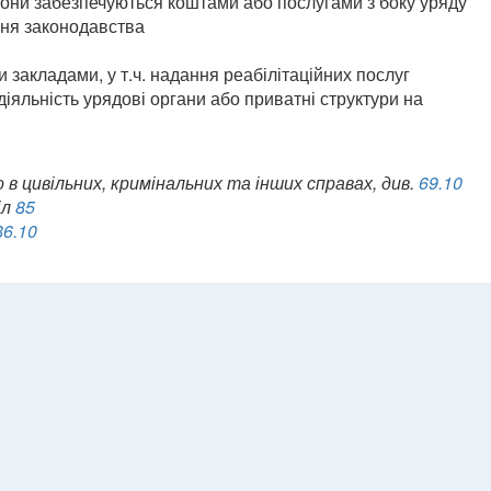
 вони забезпечуються коштами або послугами з боку уряду
ння законодавства
в
закладами, у т.ч. надання реабілітаційних послуг
діяльність урядові органи або приватні структури на
 цивільних, кримінальних та інших справах, див.
69.10
іл
85
86.10