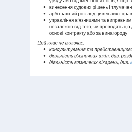
уряду або від імені інших осіб, якщо
винесення судових рішень і тлумаче
арбітражний розгляд цивільних спра
управління в'язницями та виправними 
незалежно від того, чи проводять цю 
основі контракту або за винагороду
Цей клас не включає:
консультування та представництво в
діяльність в'язничних шкіл, див. розд
діяльність в'язничних лікарень, див.