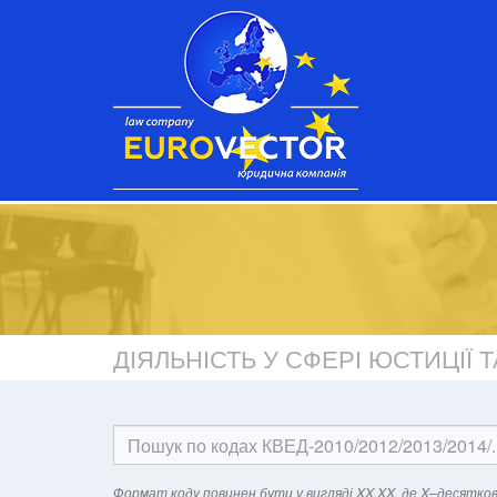
ДІЯЛЬНІСТЬ У СФЕРІ ЮСТИЦІЇ
Формат кодy повинен бути у вигляді XX.XX, де X–десятков