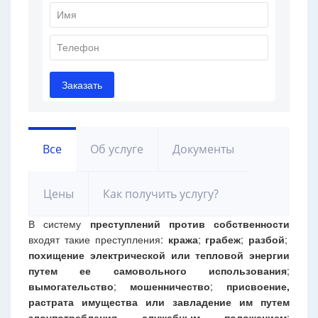
Все
Об услуге
Документы
Цены
Как получить услугу?
В систему
преступлений против собственности
входят такие преступления:
кража
;
грабеж
;
разбой
;
похищение электрической или тепловой энергии
путем ее самовольного использования
;
вымогательство
;
мошенничество
;
присвоение,
растрата имущества или завладение им путем
злоупотребления служебным положением
;