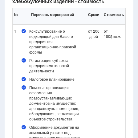
хлебобулочных изделий - стоимость
№
Перечень мероприятий
Сроки
Стоимость
1
Консультирование о
от 200
от
подходящей для Вашего
дней
180$ кв.м.
предприятия
организационно-правовой
формы
Регистрация субъекта
предпринимательской
деятельности
Налоговое планирование
Помочь в организации
оформления
правоустанавливающих
документов на имущество:
аренда/покупка помещения,
оборудования, легализация
объектов строительства
Оформление документов на
земельный участок под
строительство производства