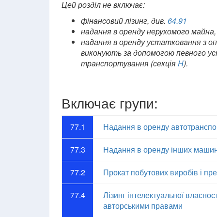
Цей розділ не включає:
фінансовий лізинг, див.
64.91
надання в оренду нерухомого майна,
надання в оренду устатковання з опе
виконують за допомогою певного ус
транспортування (секція
H
).
Включає групи:
77.1
Надання в оренду автотранспо
77.3
Надання в оренду інших машин,
77.2
Прокат побутових виробів і пр
77.4
Лізинг інтелектуальної власност
авторськими правами