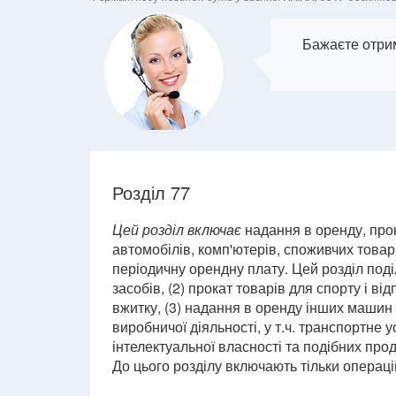
Бажаєте отрим
Розділ 77
Цей розділ включає
надання в оренду, прока
автомобілів, комп'ютерів, споживчих товар
періодичну орендну плату. Цей розділ поді
засобів, (2) прокат товарів для спорту і в
вжитку, (3) надання в оренду інших машин 
виробничої діяльності, у т.ч. транспортне у
інтелектуальної власності та подібних прод
До цього розділу включають тільки операці