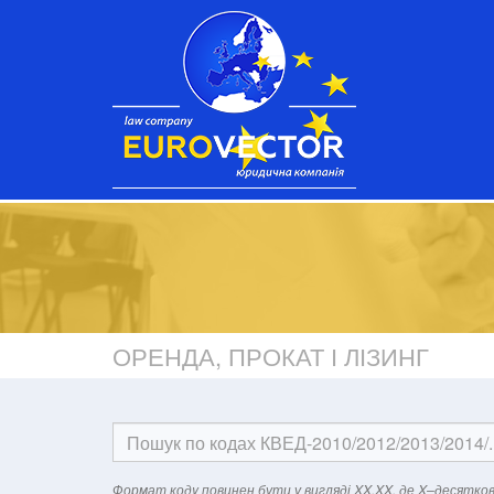
ОРЕНДА, ПРОКАТ І ЛІЗИНГ
Формат кодy повинен бути у вигляді XX.XX, де X–десятков