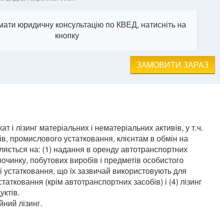
ати юридичну консультацію по КВЕД, натисніть на
кнопку
ЗАМОВИТИ ЗАРАЗ
т і лізинг матеріальних і нематеріальних активів, у т.ч.
ів, промислового устатковання, клієнтам в обмін на
ляється на: (1) надання в оренду автотранспортних
ідпочинку, побутових виробів і предметів особистого
і устатковання, що їх зазвичай використовують для
статковання (крім автотранспортних засобів) і (4) лізинг
уктів.
йний лізинг.