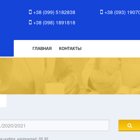
+38 (099) 5182838
+38 (093) 1907
+38 (098) 1891818
ГЛАВНАЯ
КОНТАКТЫ
а цифра, наприклад: 35.30