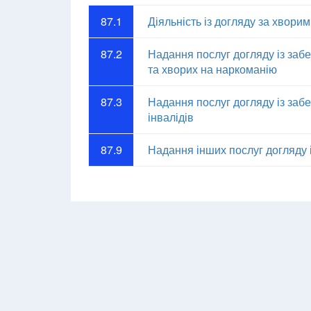
87.1
Діяльність із догляду за хвор
87.2
Надання послуг догляду із за
та хворих на наркоманію
87.3
Надання послуг догляду із заб
інвалідів
87.9
Надання інших послуг догляду