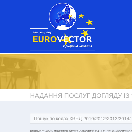
НАДАННЯ ПОСЛУГ ДОГЛЯДУ І
Формат кодy повинен бути у вигляді XX.XX, де X–десятков